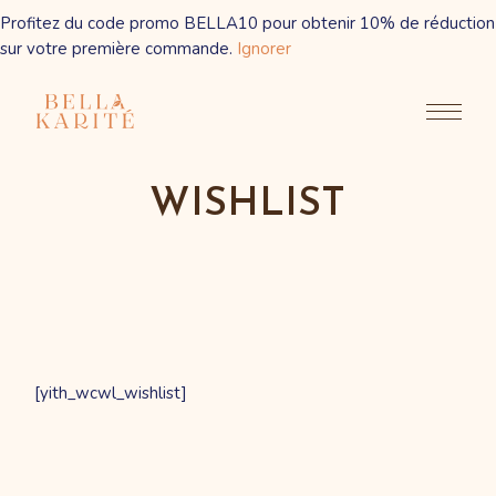
Profitez du code promo BELLA10 pour obtenir 10% de réduction
sur votre première commande.
Ignorer
Skip
to
the
content
WISHLIST
[yith_wcwl_wishlist]