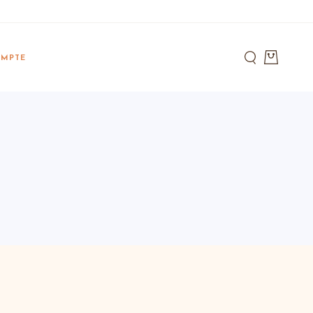
pte Bella
MPTE
acking
pte Bella
acking