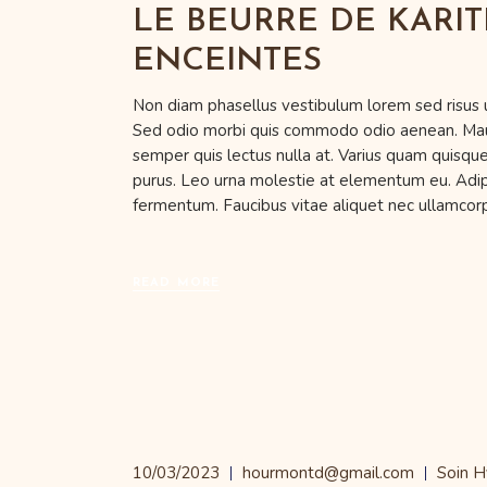
LE BEURRE DE KARI
ENCEINTES
Non diam phasellus vestibulum lorem sed risus ultr
Sed odio morbi quis commodo odio aenean. Mauris
semper quis lectus nulla at. Varius quam quisque
purus. Leo urna molestie at elementum eu. Adipis
fermentum. Faucibus vitae aliquet nec ullamcor
READ MORE
10/03/2023
hourmontd@gmail.com
Soin H