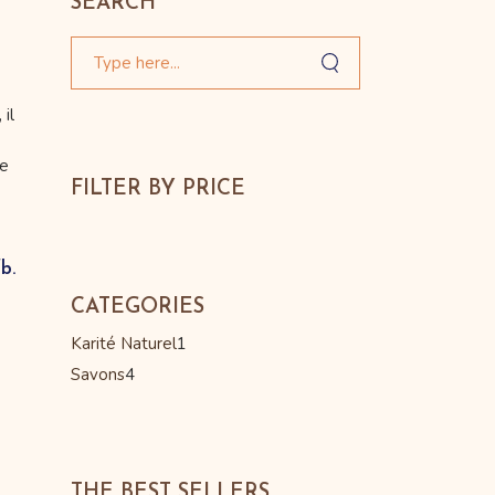
SEARCH
il
ue
FILTER BY PRICE
fb.
CATEGORIES
Karité Naturel
1
Savons
4
THE BEST SELLERS