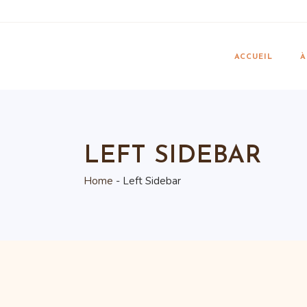
N
G
ACCUEIL
À
F
C
N
G
LEFT SIDEBAR
F
Home
Left Sidebar
C