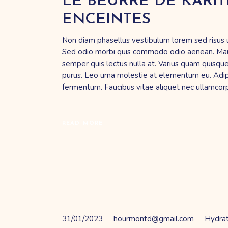
LE BEURRE DE KARI
ENCEINTES
Non diam phasellus vestibulum lorem sed risus ultr
Sed odio morbi quis commodo odio aenean. Mauris
semper quis lectus nulla at. Varius quam quisque
purus. Leo urna molestie at elementum eu. Adipis
fermentum. Faucibus vitae aliquet nec ullamcor
READ MORE
31/01/2023
hourmontd@gmail.com
Hydrat