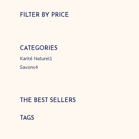
FILTER BY PRICE
CATEGORIES
1
Karité Naturel
1
produit
4
Savons
4
produits
THE BEST SELLERS
TAGS