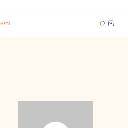
pte Bella
MPTE
acking
pte Bella
acking