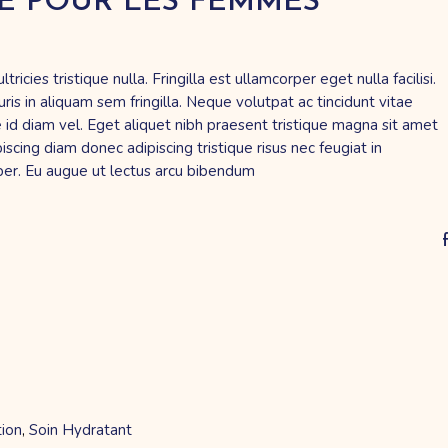
TÉ POUR LES FEMMES
icies tristique nulla. Fringilla est ullamcorper eget nulla facilisi.
 in aliquam sem fringilla. Neque volutpat ac tincidunt vitae
 id diam vel. Eget aliquet nibh praesent tristique magna sit amet
cing diam donec adipiscing tristique risus nec feugiat in
per. Eu augue ut lectus arcu bibendum
ion
Soin Hydratant