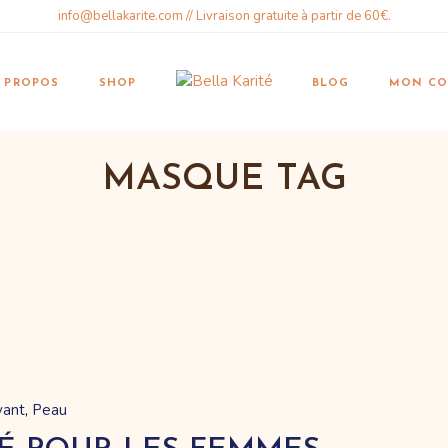
info@bellakarite.com // Livraison gratuite à partir de 60€.
otre histoire
Articles
Mon com
Karité
ifts & Vouchers
 PROPOS
SHOP
BLOG
MON CO
Wishlist
AQ Page
Cart
ontact
Order tr
MASQUE TAG
otre histoire
Articles
Mon com
Karité
ifts & Vouchers
Wishlist
AQ Page
Cart
ontact
Order tr
yant
Peau