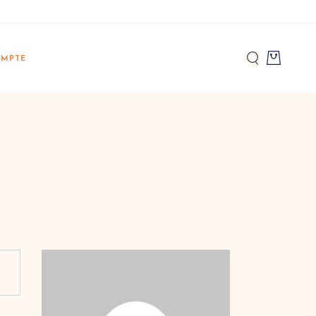
pte Bella
MPTE
acking
pte Bella
acking