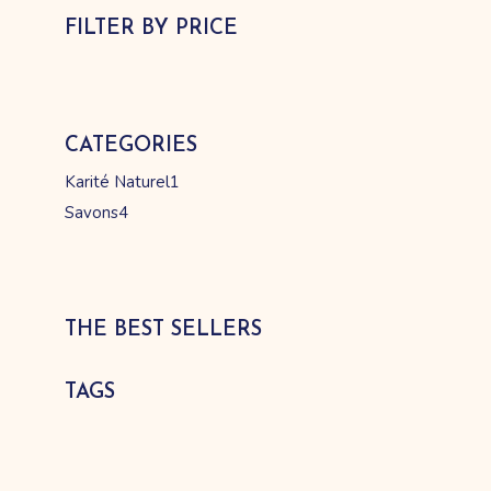
FILTER BY PRICE
CATEGORIES
1
Karité Naturel
1
produit
4
Savons
4
produits
THE BEST SELLERS
TAGS