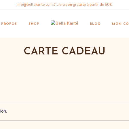
info@bellakarite.com // Livraison gratuite à partir de 60€.
otre histoire
Articles
Mon com
Karité
ifts & Vouchers
 PROPOS
SHOP
BLOG
MON CO
Wishlist
AQ Page
Cart
ontact
Order tr
CARTE CADEAU
otre histoire
Articles
Mon com
Karité
ifts & Vouchers
Wishlist
AQ Page
Cart
ontact
Order tr
ion.