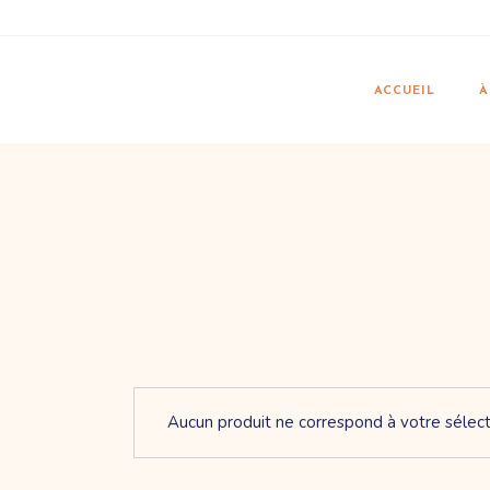
Skip
to
the
content
N
G
ACCUEIL
À
F
C
N
G
F
C
Aucun produit ne correspond à votre sélect